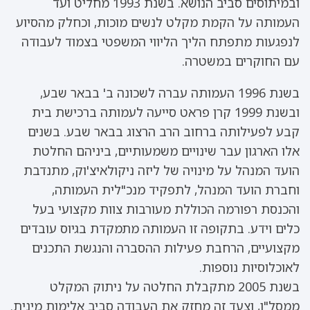
ובמיתוסים סביב הנושא. בשנת 1993 מחליט ועד
העמותה על הקמת מקלט לנשים מוכות, וכחלק מהסיוע
לנפגעות מתפתח הליך הליווי המשפטי בצמוד לעבודה
עם החוקרים במשטרה.
בשנת 1996 העמותה עברה לשכונה ב' בבאר שבע,
ובשנת 1999 קרן פראט סייעה לעמותה ברכישת בית
קבע לפעילותה ברחוב הרב הרצוג בבאר שבע. בשנים
אלו הארגון עבר שינויים משמעותיים, ביניהם החלטת
הועד המנהל על מינויה של ליזה ניקולאיצ'וק, מתנדבת
וחברת הועד המנהל, לתפקיד מנכ"לית העמותה,
והכנסת רפורמה הכוללת מעורבות צוות מקצועי בעל
כלים וידע. בתקופה זו העמותה מתמקדת בגיוס עובדים
מקצועיים, הרחבת פעילות ההסברה והנגשת התכנים
לאוכלוסיות נוספות.
בשנת 2005 מתקבלת החלטה על ניתוק המקלט
ממסל"ן, וצעד זה מחזק את העבודה סביב אלימות מינית.